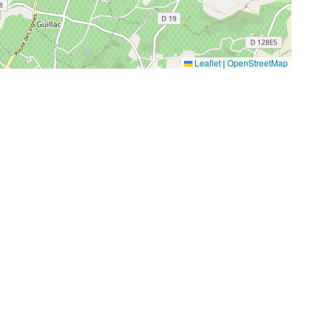
Leaflet
|
OpenStreetMap