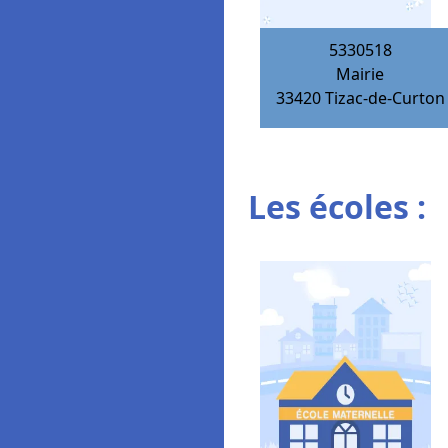
5330518
Mairie
33420
Tizac-de-Curton
Les écoles :