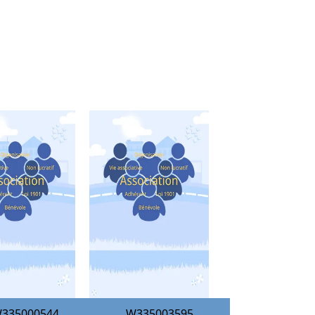
335000544
W335003595