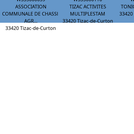
ASSOCIATION
TIZAC ACTIVITES
TONI
COMMUNALE DE CHASSE
MULTIPLESTAM
33420
AGR...
33420
Tizac-de-Curton
33420
Tizac-de-Curton