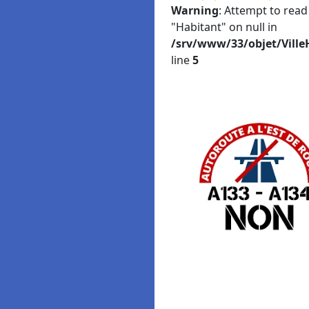
Warning
: Attempt to read
"Habitant" on null in
/srv/www/33/objet/Ville
line
5