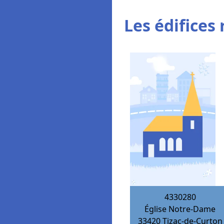
Les édifices 
4330280
Église Notre-Dame
33420
Tizac-de-Curton