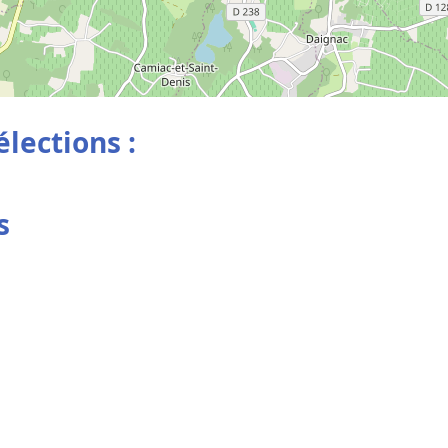
élections :
s