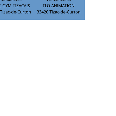
C GYM TIZACAIS
FLO ANIMATION
Tizac-de-Curton
33420
Tizac-de-Curton