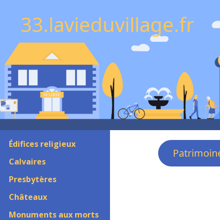
33.lavieduvillage.fr
Édifices religieux
Patrimoin
Calvaires
Presbytères
Châteaux
Monuments aux morts