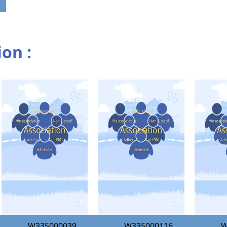
ion :
W335000039
W335000116
W