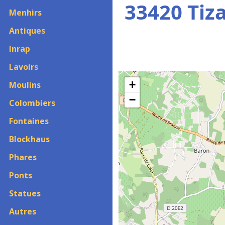
33420 Tiz
Menhirs
Antiques
Inrap
Lavoirs
+
Moulins
−
Colombiers
Fontaines
Blockhaus
Phares
Ponts
Statues
Autres