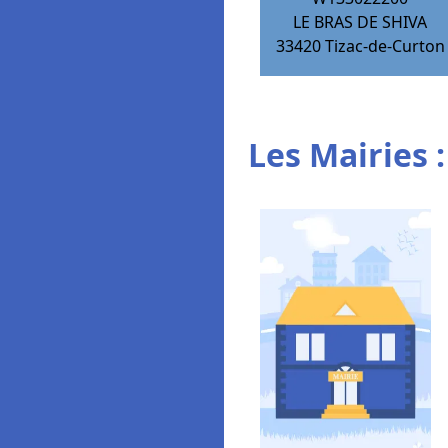
LE BRAS DE SHIVA
33420
Tizac-de-Curton
Les Mairies :