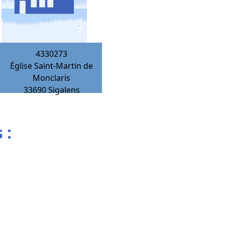
4330273
Église Saint-Martin de
Monclaris
33690
Sigalens
 :