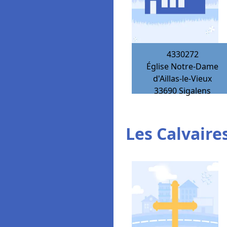
4330272
Église Notre-Dame
d'Aillas-le-Vieux
33690
Sigalens
Les Calvaires