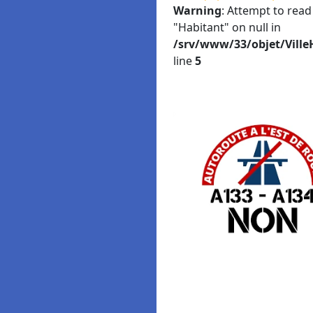
Warning
: Attempt to read
"Habitant" on null in
/srv/www/33/objet/Ville
line
5