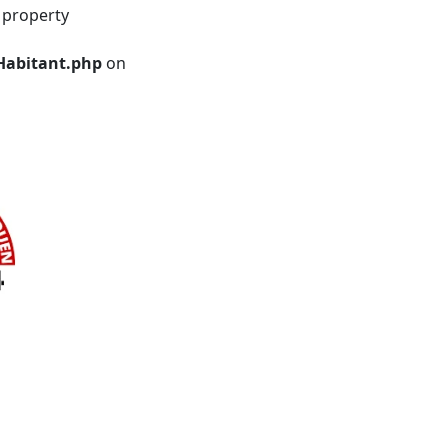
 property
Habitant.php
on