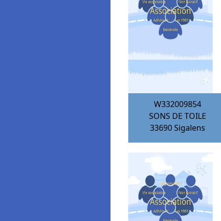
W332009854
SONS DE TOILE
33690
Sigalens