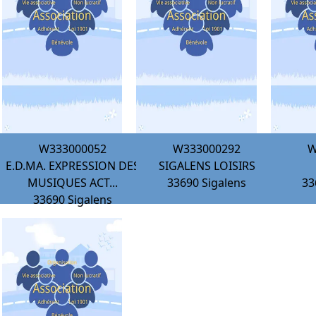
W333000052
W333000292
W
E.D.MA. EXPRESSION DES
SIGALENS LOISIRS
MUSIQUES ACT...
33690
Sigalens
33
33690
Sigalens