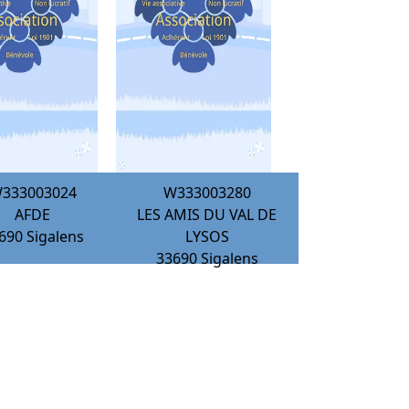
333003024
W333003280
AFDE
LES AMIS DU VAL DE
690
Sigalens
LYSOS
33690
Sigalens