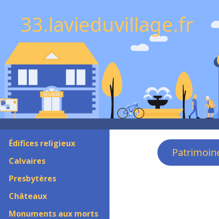
33.lavieduvillage.fr
Édifices religieux
Patrimoin
Calvaires
Presbytères
Châteaux
Monuments aux morts