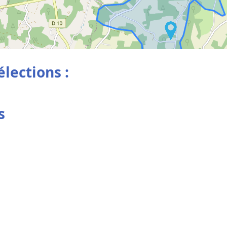
élections :
s