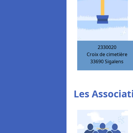
2330020
Croix de cimetière
33690
Sigalens
Les Associat