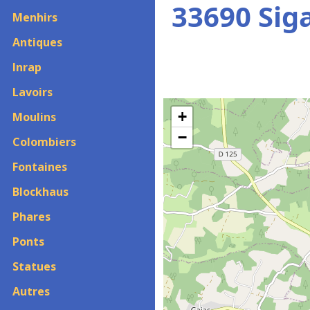
33690 Sig
Menhirs
Antiques
Inrap
Lavoirs
+
Moulins
−
Colombiers
Fontaines
Blockhaus
Phares
Ponts
Statues
Autres