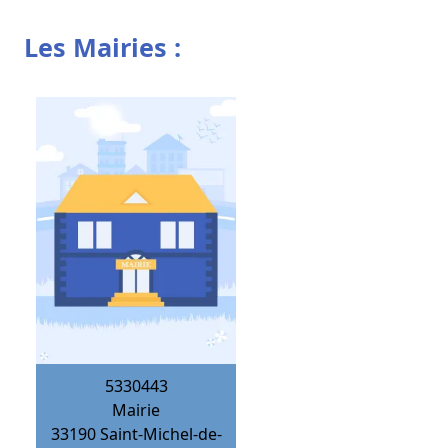
Les Mairies :
5330443
Mairie
33190
Saint-Michel-de-