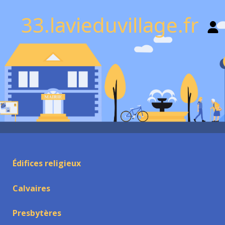
33.lavieduvillage.fr
Édifices religieux
Calvaires
Presbytères