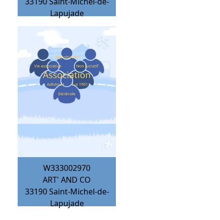
33190
Saint-Michel-de-
Lapujade
W333002970
ART' AND CO
33190
Saint-Michel-de-
Lapujade