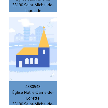
33190
Saint-Michel-de-
Lapujade
4330543
Église Notre-Dame-de-
Lorette
33190
Saint-Michel-de-