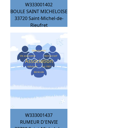
W333001402
BOULE SAINT MICHELOISE
33720
Saint-Michel-de-
Rieufret
W333001437
RUMEUR D'ENVIE