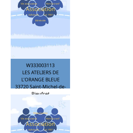
W333003113
LES ATELIERS DE
L'ORANGE BLEUE
33720
Saint-Michel-de-
Rieufret