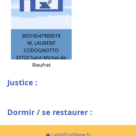
80318547900018
M. LAURENT
CODOGNOTTO
33720
Saint-Michel-de-
Rieufret
Justice :
Dormir / se restaurer :
LaVieDuVillage.fr