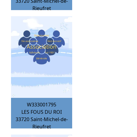
33720
Saint-Michel-de-
Rieufret
W333001795
LES FOUS DU ROI
33720
Saint-Michel-de-
Rieufret