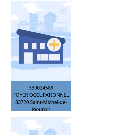
330024589
FOYER OCCUPATIONNEL
33720
Saint-Michel-de-
Rieufret