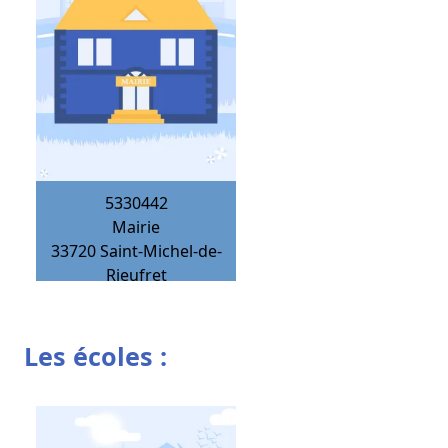
5330442
Mairie
33720
Saint-Michel-de-
Rieufret
Les écoles :