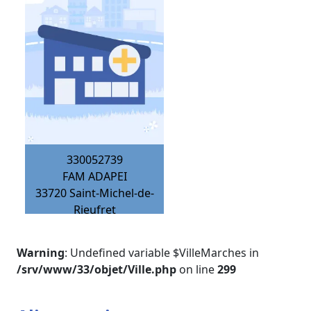
330052739
FAM ADAPEI
33720
Saint-Michel-de-
Rieufret
Warning
: Undefined variable $VilleMarches in
/srv/www/33/objet/Ville.php
on line
299