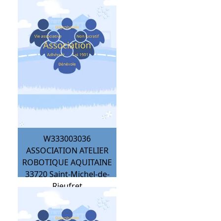
W333003036
ASSOCIATION ATELIER
ROBOTIQUE AQUITAINE
33720
Saint-Michel-de-
Rieufret