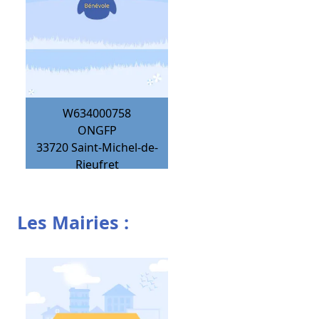
W634000758
ONGFP
33720
Saint-Michel-de-
Rieufret
Les Mairies :