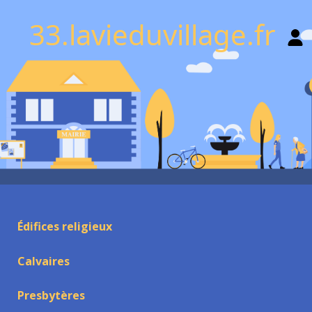
33.lavieduvillage.fr
Édifices religieux
Calvaires
Presbytères