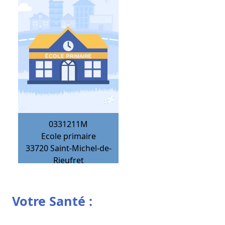
0331211M
Ecole primaire
33720
Saint-Michel-de-
Rieufret
Votre Santé :