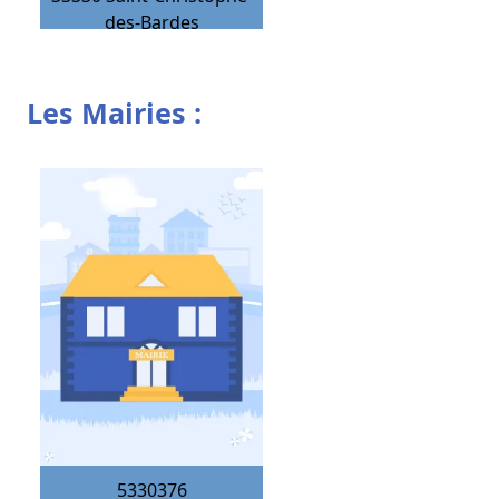
des-Bardes
Les Mairies :
5330376