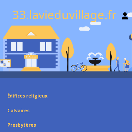
33.lavieduvillage.fr
Édifices religieux
Calvaires
Presbytères