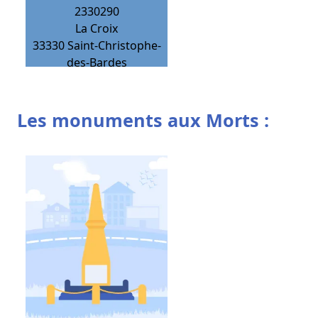
2330290
La Croix
33330
Saint-Christophe-
des-Bardes
Les monuments aux Morts :