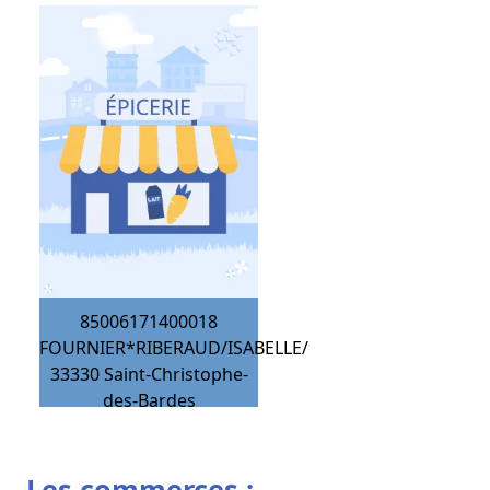
85006171400018
FOURNIER*RIBERAUD/ISABELLE/
33330
Saint-Christophe-
des-Bardes
Les commerces :