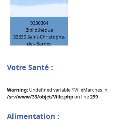
9330304
Bibliothèque
33330
Saint-Christophe-
des-Bardes
Votre Santé :
Warning
: Undefined variable $VilleMarches in
/srv/www/33/objet/Ville.php
on line
299
Alimentation :