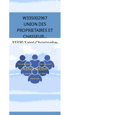
W335002967
UNION DES
PROPRIETAIRES ET
CHASSEUR...
33330
Saint-Christophe-
des-Bardes