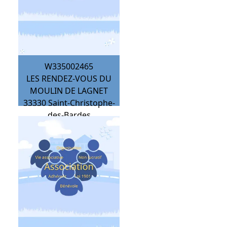
W335002465
LES RENDEZ-VOUS DU
MOULIN DE LAGNET
33330
Saint-Christophe-
des-Bardes