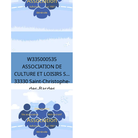
W335000535
ASSOCIATION DE
CULTURE ET LOISIRS S...
33330
Saint-Christophe-
des-Bardes