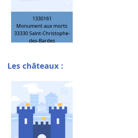
1330161
Monument aux morts
33330
Saint-Christophe-
des-Bardes
Les châteaux :