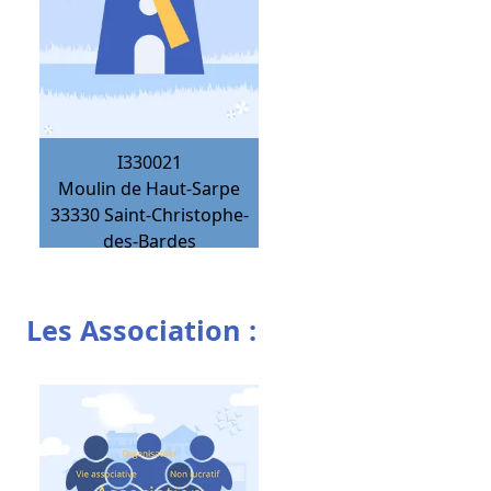
I330021
Moulin de Haut-Sarpe
33330
Saint-Christophe-
des-Bardes
Les Association :