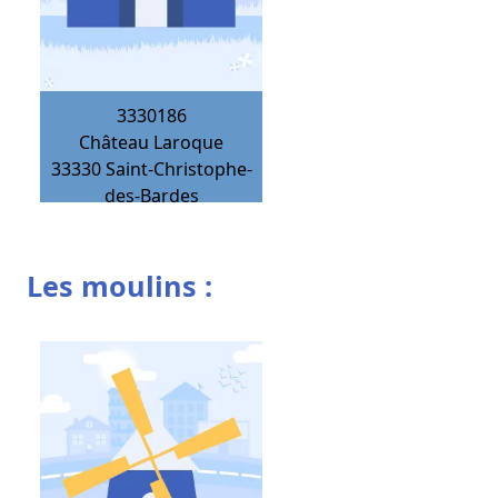
3330186
Château Laroque
33330
Saint-Christophe-
des-Bardes
Les moulins :