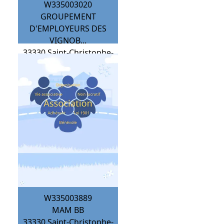
W335003020
GROUPEMENT
D'EMPLOYEURS DES
VIGNOB...
33330
Saint-Christophe-
des-Bardes
W335003889
MAM BB
33330
Saint-Christophe-