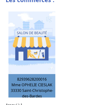
82939628200016
Mme OPHELIE CIESLAK
33330
Saint-Christophe-
des-Bardes