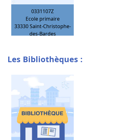
0331107Z
Ecole primaire
33330
Saint-Christophe-
des-Bardes
Les Bibliothèques :