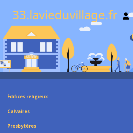
33.lavieduvillage.fr
Édifices religieux
Calvaires
Presbytères