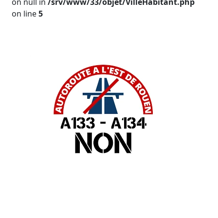
on null in
/srv/www/33/objet/VilleHabitant.php
on line
5