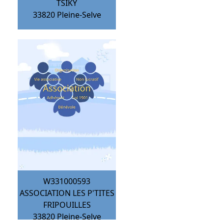
TSIKY
33820
Pleine-Selve
W331000593
ASSOCIATION LES P'TITES
FRIPOUILLES
33820
Pleine-Selve