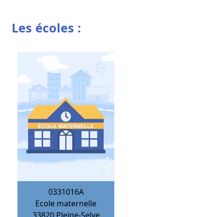
Les écoles :
0331016A
Ecole maternelle
33820
Pleine-Selve