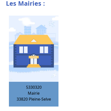
Les Mairies :
5330320
Mairie
33820
Pleine-Selve