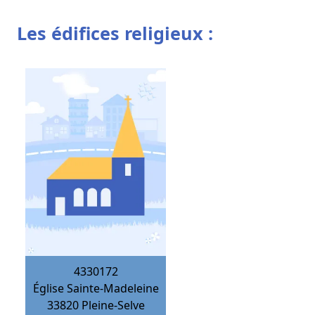
Les édifices religieux :
4330172
Église Sainte-Madeleine
33820
Pleine-Selve