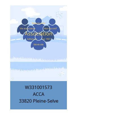
W331001573
ACCA
33820
Pleine-Selve