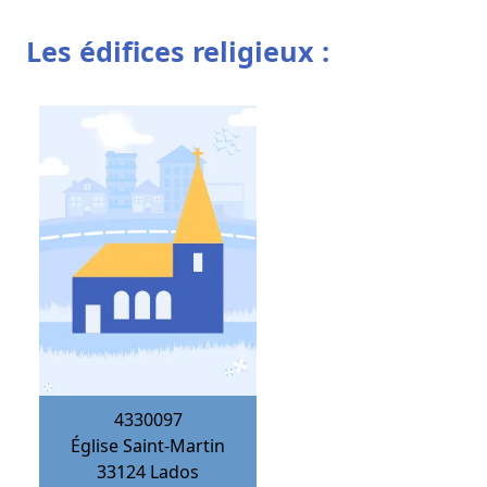
Les édifices religieux :
4330097
Église Saint-Martin
33124
Lados