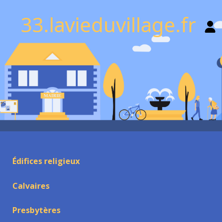
33.lavieduvillage.fr
Édifices religieux
Calvaires
Presbytères