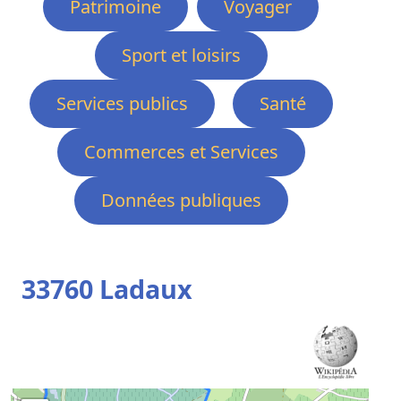
Patrimoine
Voyager
Sport et loisirs
Services publics
Santé
Commerces et Services
Données publiques
33760 Ladaux