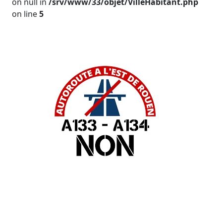
on null in
/srv/www/33/objet/VilleHabitant.php
on line
5