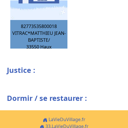
82773535800018
VITRAC*MATTHIEU JEAN-
BAPTISTE/
33550
Haux
Justice :
Dormir / se restaurer :
LaVieDuVillage.fr
33.LaVieDuVillage.fr