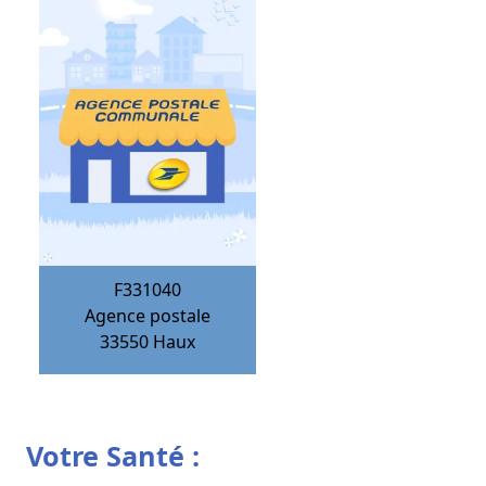
F331040
Agence postale
33550
Haux
Votre Santé :