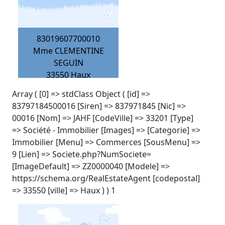
83019607700010
Mme CLEMENTINE
SEGUIN
33550
Haux
Array ( [0] => stdClass Object ( [id] =>
83797184500016 [Siren] => 837971845 [Nic] =>
00016 [Nom] => JAHF [CodeVille] => 33201 [Type]
=> Société - Immobilier [Images] => [Categorie] =>
Immobilier [Menu] => Commerces [SousMenu] =>
9 [Lien] => Societe.php?NumSociete=
[ImageDefault] => ZZ0000040 [Modele] =>
https://schema.org/RealEstateAgent [codepostal]
=> 33550 [ville] => Haux ) ) 1