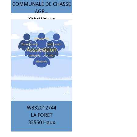
COMMUNALE DE CHASSE
AGR...
33550
Haux
W332012744
LA FORET
33550
Haux