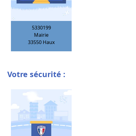
5330199
Mairie
33550
Haux
Votre sécurité :