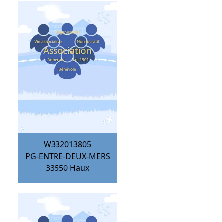
W332013805
PG-ENTRE-DEUX-MERS
33550
Haux