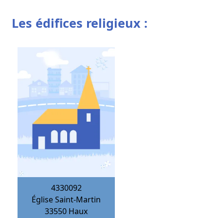
Les édifices religieux :
4330092
Église Saint-Martin
33550
Haux