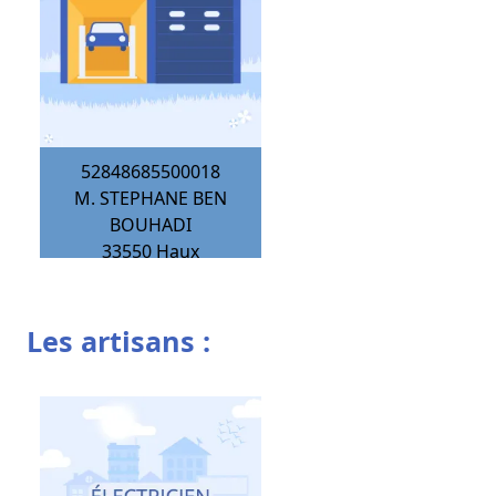
52848685500018
M. STEPHANE BEN
BOUHADI
33550
Haux
Les artisans :