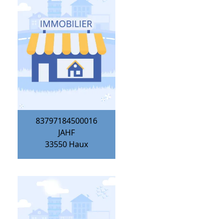
83797184500016
JAHF
33550
Haux