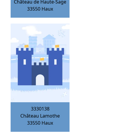
Château de Haute-Sage
33550
Haux
3330138
Château Lamothe
33550
Haux