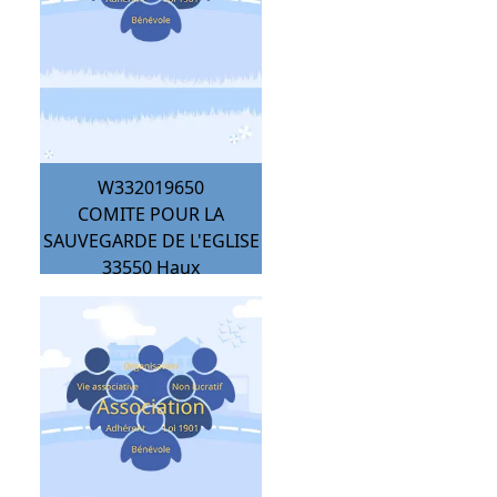
W332019650
COMITE POUR LA
SAUVEGARDE DE L'EGLISE
33550
Haux