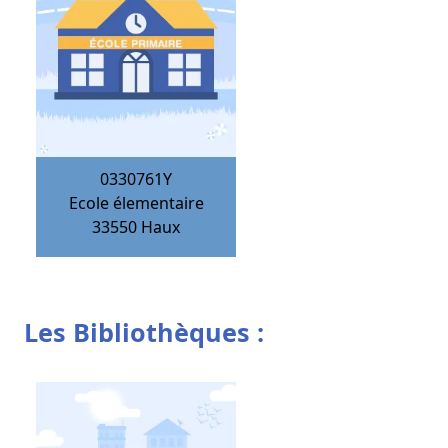
0330761Y
Ecole élementaire
33550
Haux
Les Bibliothèques :