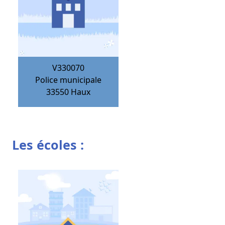
V330070
Police municipale
33550
Haux
Les écoles :