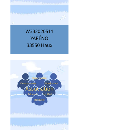
W332020511
YAPÉNO
33550
Haux