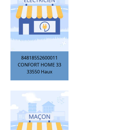
84818552600011
CONFORT HOME 33
33550
Haux