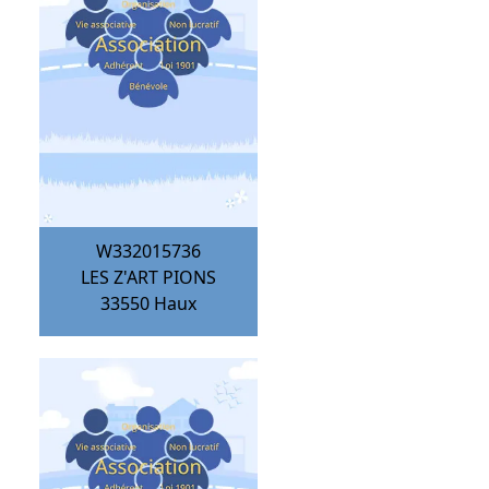
W332015736
LES Z'ART PIONS
33550
Haux