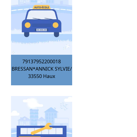
79137952200018
BRESSAN*ANNICK SYLVIE/
33550
Haux