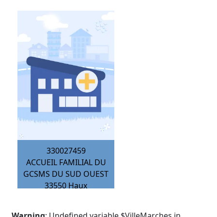
330027459
ACCUEIL FAMILIAL DU
GCSMS DU SUD OUEST
33550
Haux
Warning
: Undefined variable $VilleMarches in