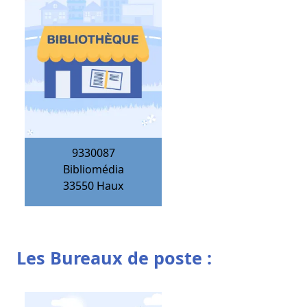
9330087
Bibliomédia
33550
Haux
Les Bureaux de poste :