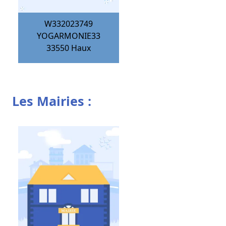
W332023749
YOGARMONIE33
33550
Haux
Les Mairies :