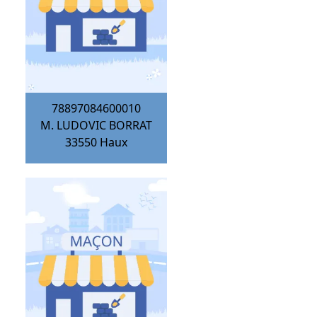
78897084600010
M. LUDOVIC BORRAT
33550
Haux