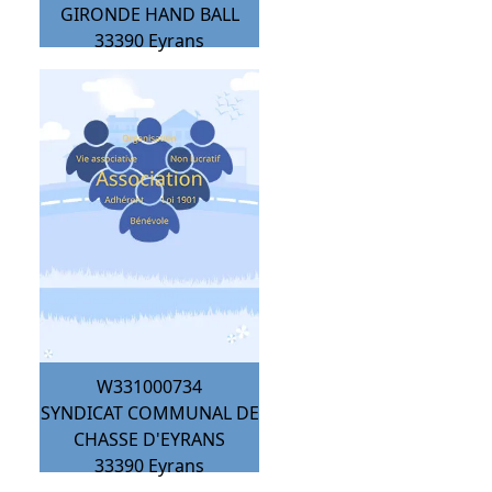
GIRONDE HAND BALL
33390
Eyrans
W331000734
SYNDICAT COMMUNAL DE
CHASSE D'EYRANS
33390
Eyrans