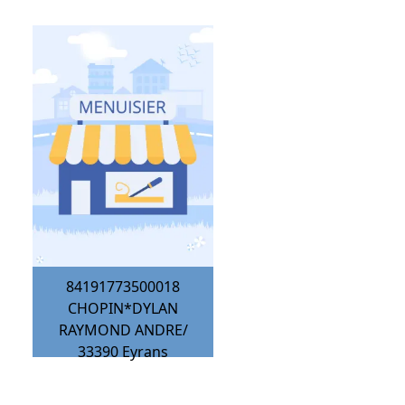
84191773500018
CHOPIN*DYLAN
RAYMOND ANDRE/
33390
Eyrans