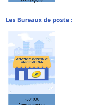
33390
Eyrans
Les Bureaux de poste :
F331036
Agence postale