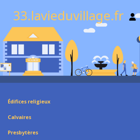
33.lavieduvillage.fr
Édifices religieux
Calvaires
Presbytères