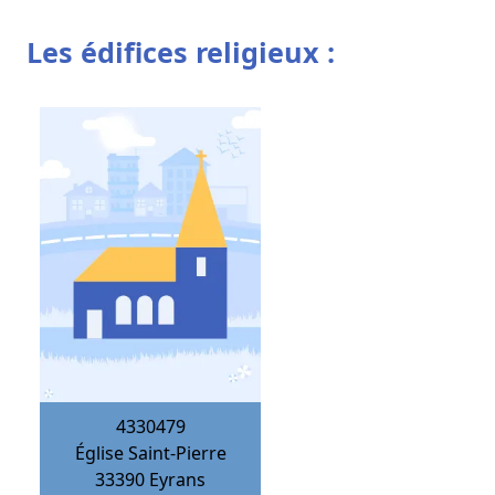
Les édifices religieux :
4330479
Église Saint-Pierre
33390
Eyrans