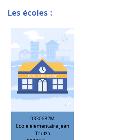
Les écoles :
0330682M
Ecole élementaire Jean
Toulza