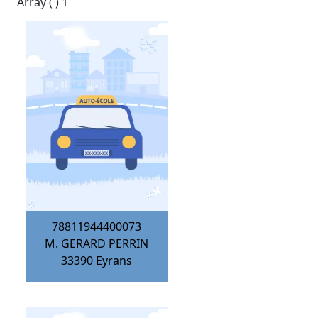
Array ( ) 1
78811944400073
M. GERARD PERRIN
33390
Eyrans