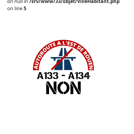
on null in
/srv/www/33/objet/VilleHabitant.php
on line
5