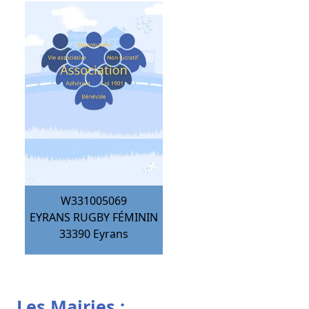
W331005069
EYRANS RUGBY FÉMININ
33390
Eyrans
Les Mairies :