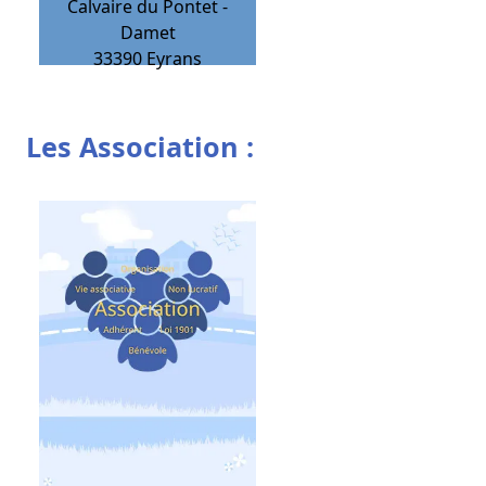
Calvaire du Pontet -
Damet
33390
Eyrans
Les Association :