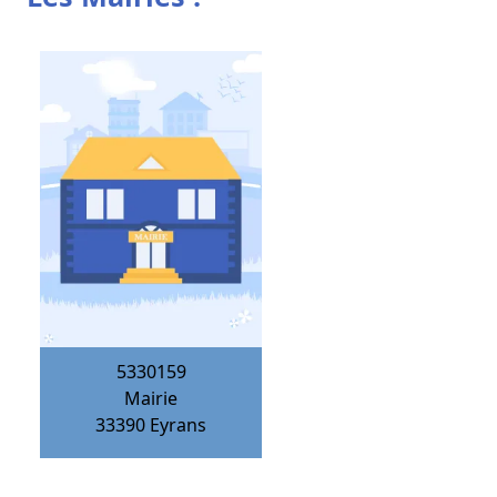
5330159
Mairie
33390
Eyrans