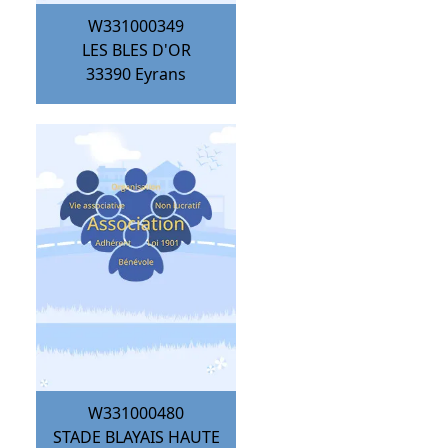
W331000349
LES BLES D'OR
33390
Eyrans
W331000480
STADE BLAYAIS HAUTE