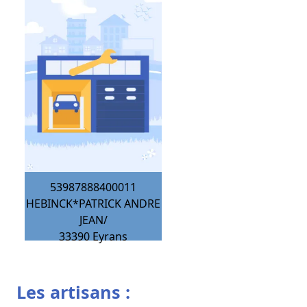
53987888400011
HEBINCK*PATRICK ANDRE
JEAN/
33390
Eyrans
Les artisans :