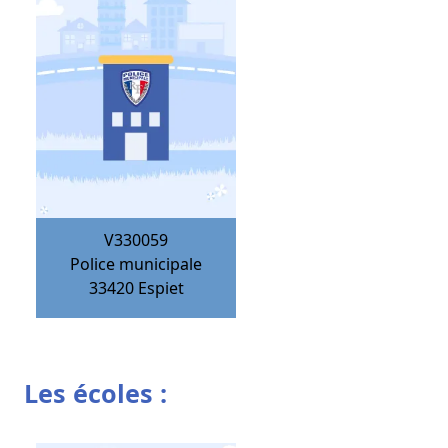
V330059
Police municipale
33420
Espiet
Les écoles :