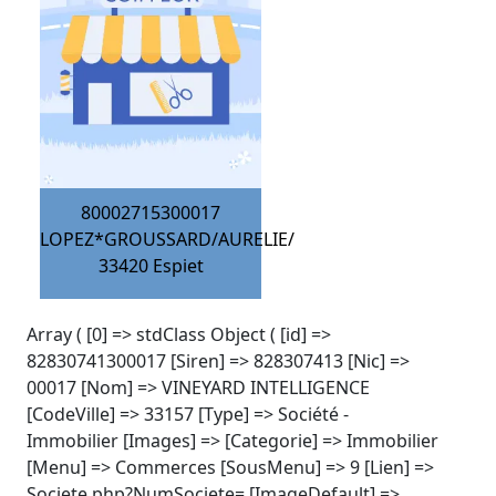
80002715300017
LOPEZ*GROUSSARD/AURELIE/
33420
Espiet
Array ( [0] => stdClass Object ( [id] =>
82830741300017 [Siren] => 828307413 [Nic] =>
00017 [Nom] => VINEYARD INTELLIGENCE
[CodeVille] => 33157 [Type] => Société -
Immobilier [Images] => [Categorie] => Immobilier
[Menu] => Commerces [SousMenu] => 9 [Lien] =>
Societe.php?NumSociete= [ImageDefault] =>