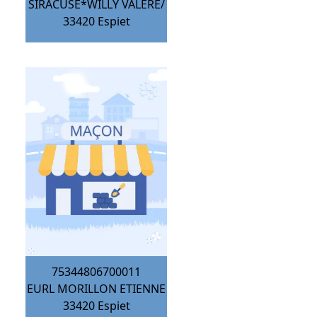
SIRACUSE*WILLY VALERE/
33420
Espiet
75344806700011
EURL MORILLON ETIENNE
33420
Espiet