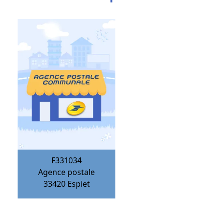
F331034
Agence postale
33420
Espiet