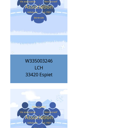
W335003246
LCH
33420
Espiet