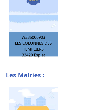
W335006903
LES COLONNES DES
TEMPLIERS
33420
Espiet
Les Mairies :