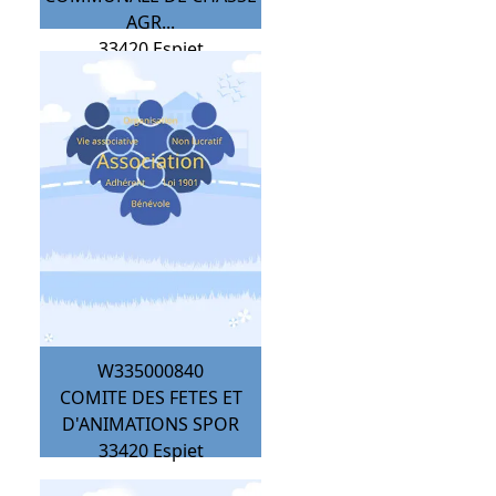
AGR...
33420
Espiet
W335000840
COMITE DES FETES ET
D'ANIMATIONS SPOR
33420
Espiet