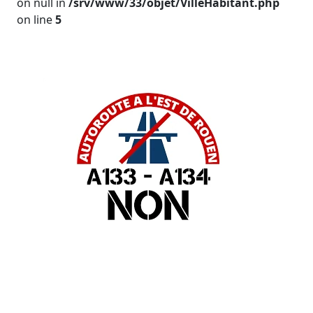
on null in
/srv/www/33/objet/VilleHabitant.php
on line
5