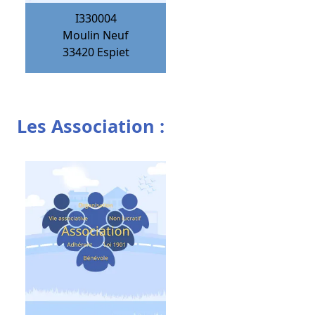
I330004
Moulin Neuf
33420
Espiet
Les Association :