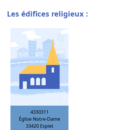
Les édifices religieux :
4330311
Église Notre-Dame
33420
Espiet