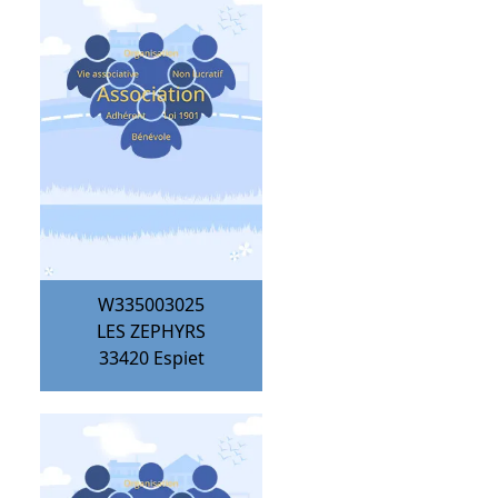
W335003025
LES ZEPHYRS
33420
Espiet