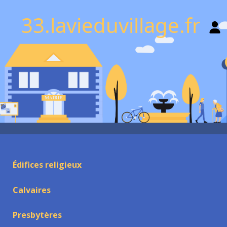
33.lavieduvillage.fr
Édifices religieux
Calvaires
Presbytères