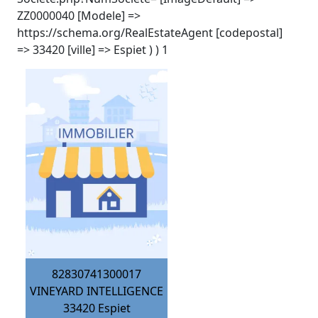
ZZ0000040 [Modele] =>
https://schema.org/RealEstateAgent [codepostal]
=> 33420 [ville] => Espiet ) ) 1
82830741300017
VINEYARD INTELLIGENCE
33420
Espiet