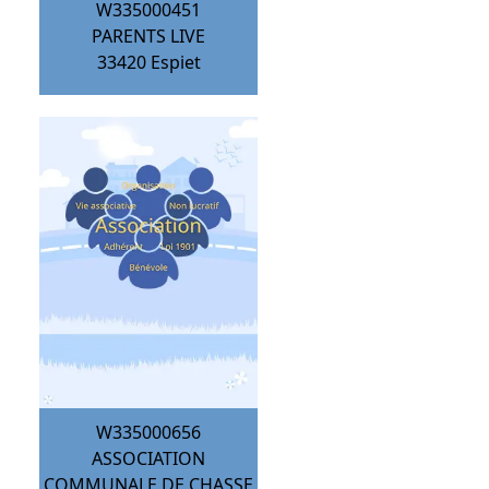
W335000451
PARENTS LIVE
33420
Espiet
W335000656
ASSOCIATION
COMMUNALE DE CHASSE