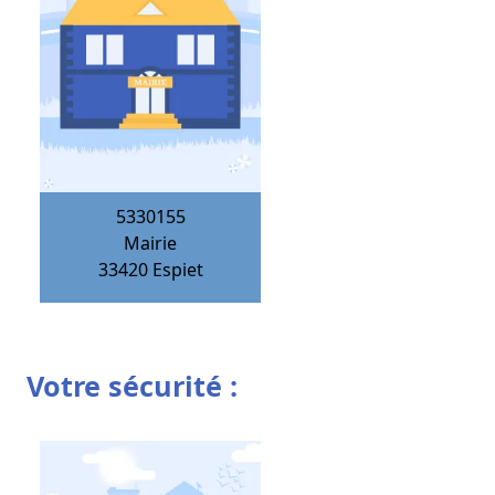
5330155
Mairie
33420
Espiet
Votre sécurité :