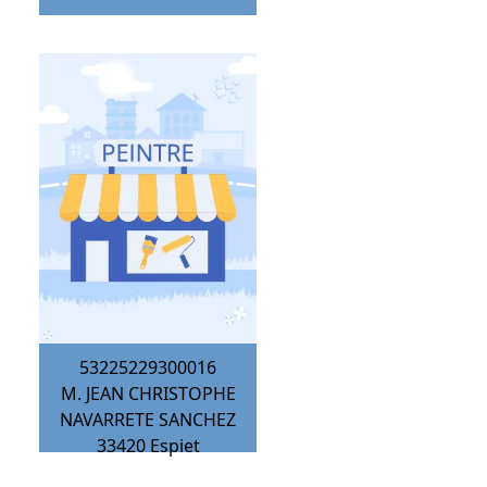
53225229300016
M. JEAN CHRISTOPHE
NAVARRETE SANCHEZ
33420
Espiet