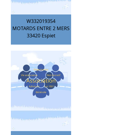
W332019354
MOTARDS ENTRE 2 MERS
33420
Espiet