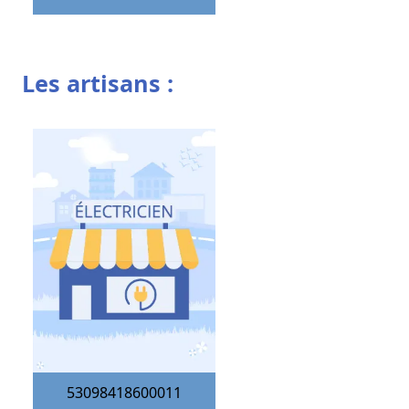
Les artisans :
53098418600011