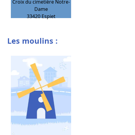
Croix du cimetière Notre-
Dame
33420
Espiet
Les moulins :