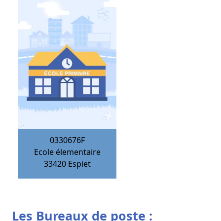
0330676F
Ecole élementaire
33420
Espiet
Les Bureaux de poste :