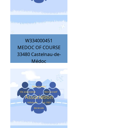
W334000451
MEDOC OF COURSE
33480
Castelnau-de-
Médoc