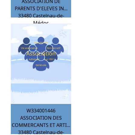
ASSOCIATION DE
PARENTS D'ELEVES IN...
33480
Castelnau-de-
Médoc
W334001446
ASSOCIATION DES
COMMERCANTS ET ARTI...
33480
Castelnau-de-