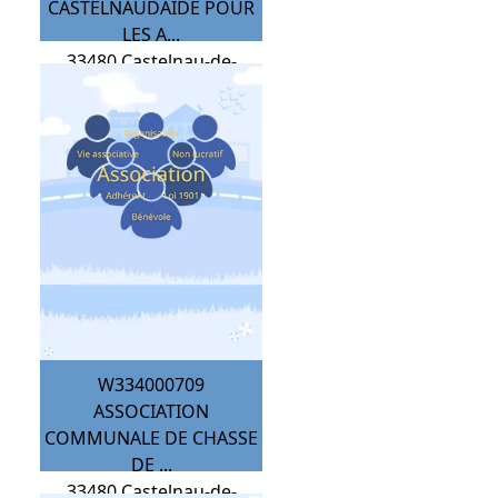
CASTELNAUDAIDE POUR
LES A...
33480
Castelnau-de-
Médoc
W334000709
ASSOCIATION
COMMUNALE DE CHASSE
DE ...
33480
Castelnau-de-