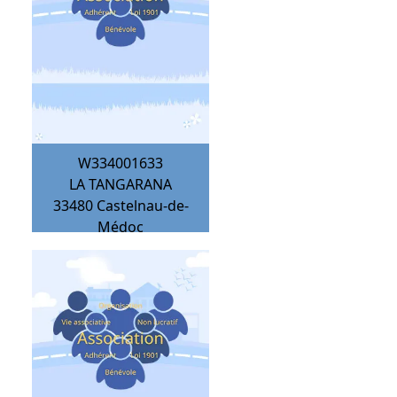
W334001633
LA TANGARANA
33480
Castelnau-de-
Médoc