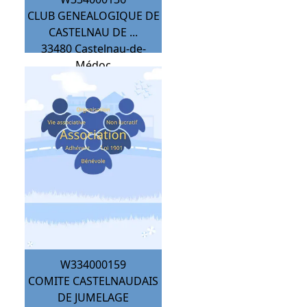
CLUB GENEALOGIQUE DE
CASTELNAU DE ...
33480
Castelnau-de-
Médoc
W334000159
COMITE CASTELNAUDAIS
DE JUMELAGE