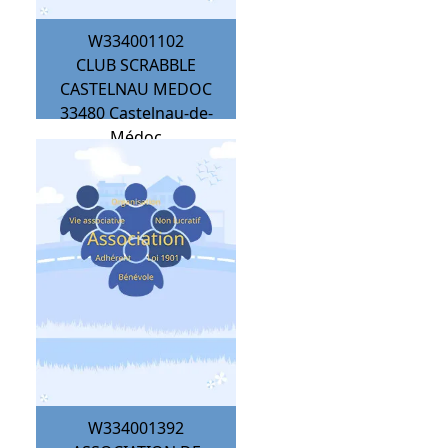
W334001102
CLUB SCRABBLE
CASTELNAU MEDOC
33480
Castelnau-de-
Médoc
W334001392