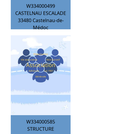
W334000499
CASTELNAU ESCALADE
33480
Castelnau-de-
Médoc
W334000585
STRUCTURE