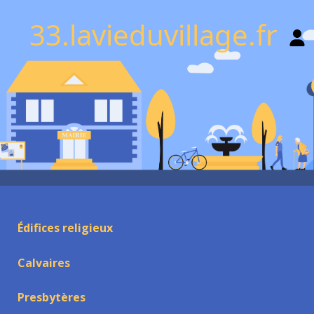
33.lavieduvillage.fr
Édifices religieux
Calvaires
Presbytères