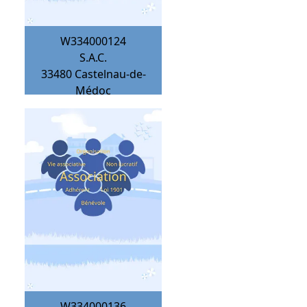
W334000124
S.A.C.
33480
Castelnau-de-
Médoc
W334000136