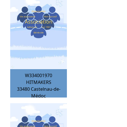
W334001970
HITMAKERS
33480
Castelnau-de-
Médoc