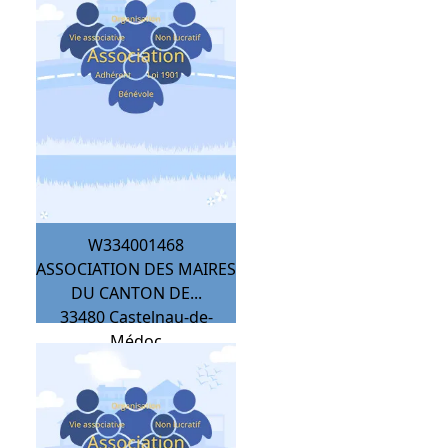
W334001468
ASSOCIATION DES MAIRES
DU CANTON DE...
33480
Castelnau-de-
Médoc