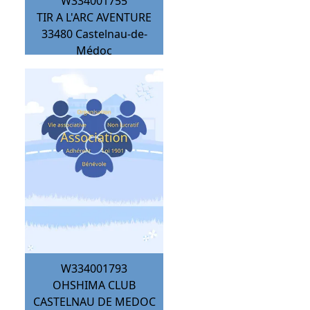
W334001755
TIR A L'ARC AVENTURE
33480
Castelnau-de-
Médoc
W334001793
OHSHIMA CLUB
CASTELNAU DE MEDOC