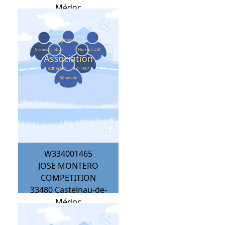
Médoc
W334001465
JOSE MONTERO
COMPETITION
33480
Castelnau-de-
Médoc