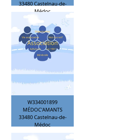
33480
Castelnau-de-
Médoc
W334001899
MÉDOC'AMANTS
33480
Castelnau-de-
Médoc