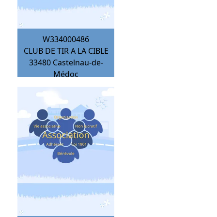
W334000486
CLUB DE TIR A LA CIBLE
33480
Castelnau-de-
Médoc