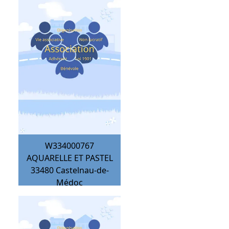
Médoc
W334000767
AQUARELLE ET PASTEL
33480
Castelnau-de-
Médoc