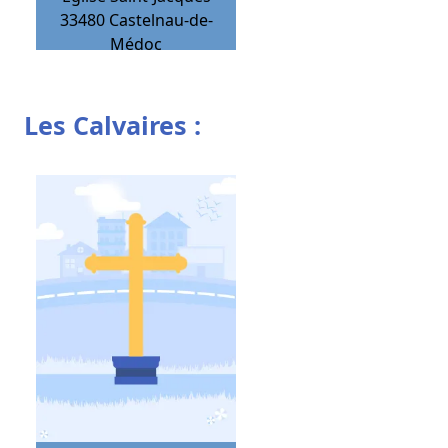
33480
Castelnau-de-
Médoc
Les Calvaires :