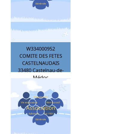
W334000952
COMITE DES FETES
CASTELNAUDAIS
33480
Castelnau-de-
Médoc