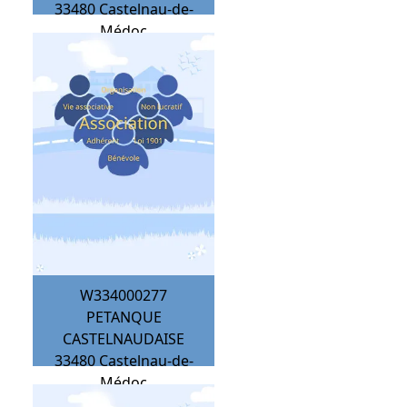
33480
Castelnau-de-
Médoc
W334000277
PETANQUE
CASTELNAUDAISE
33480
Castelnau-de-
Médoc