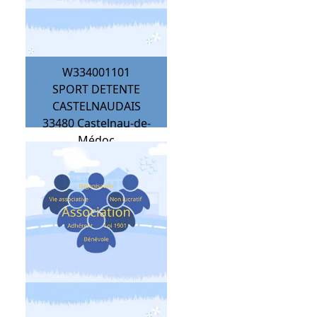
W334001101
SPORT DETENTE
CASTELNAUDAIS
33480
Castelnau-de-
Médoc