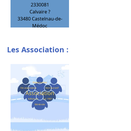
2330081
Calvaire ?
33480
Castelnau-de-
Médoc
Les Association :