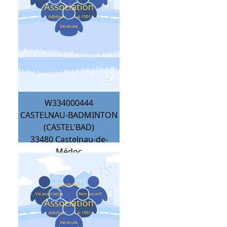
W334000444
CASTELNAU-BADMINTON
(CASTEL'BAD)
33480
Castelnau-de-
Médoc