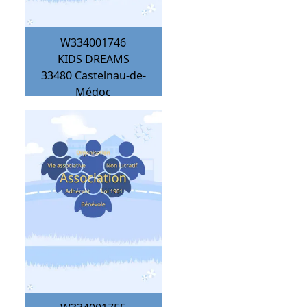
W334001746
KIDS DREAMS
33480
Castelnau-de-
Médoc