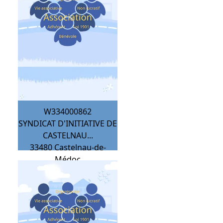
W334000862
SYNDICAT D'INITIATIVE DE
CASTELNAU...
33480
Castelnau-de-
Médoc