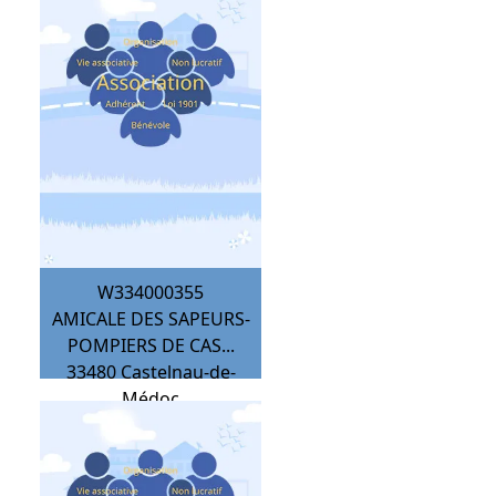
W334000355
AMICALE DES SAPEURS-
POMPIERS DE CAS...
33480
Castelnau-de-
Médoc