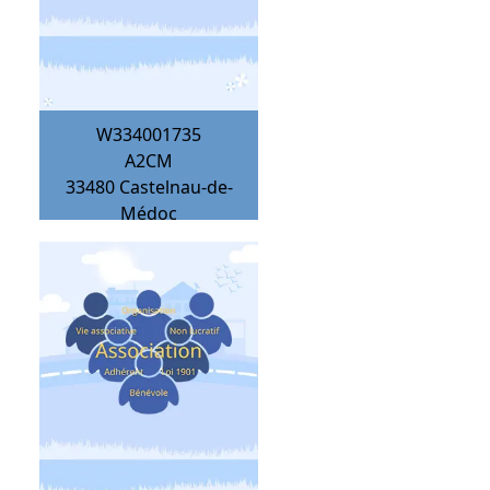
W334001735
A2CM
33480
Castelnau-de-
Médoc