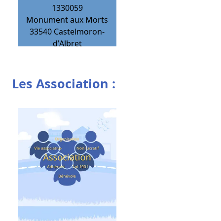
1330059
Monument aux Morts
33540
Castelmoron-
d'Albret
Les Association :