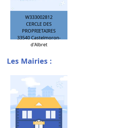
W333002812
CERCLE DES
PROPRIETAIRES
33540
Castelmoron-
d'Albret
Les Mairies :