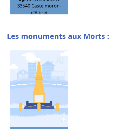
33540
Castelmoron-
d'Albret
Les monuments aux Morts :