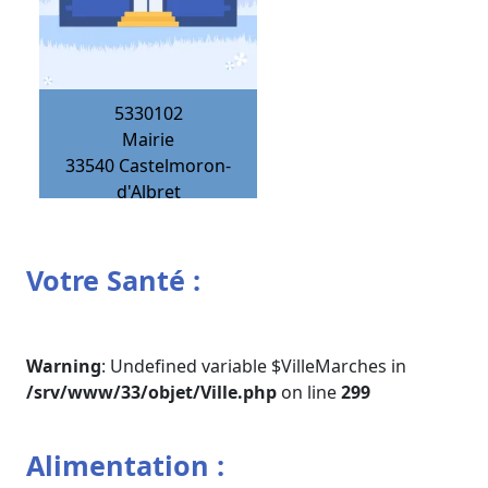
5330102
Mairie
33540
Castelmoron-
d'Albret
Votre Santé :
Warning
: Undefined variable $VilleMarches in
/srv/www/33/objet/Ville.php
on line
299
Alimentation :