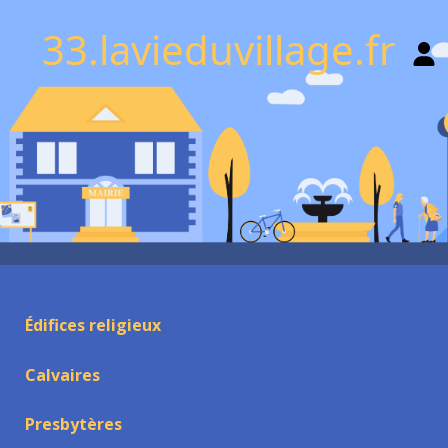
33.lavieduvillage.fr
Édifices religieux
Calvaires
Presbytères