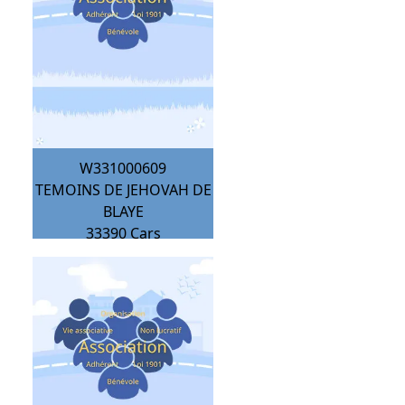
W331000609
TEMOINS DE JEHOVAH DE
BLAYE
33390
Cars