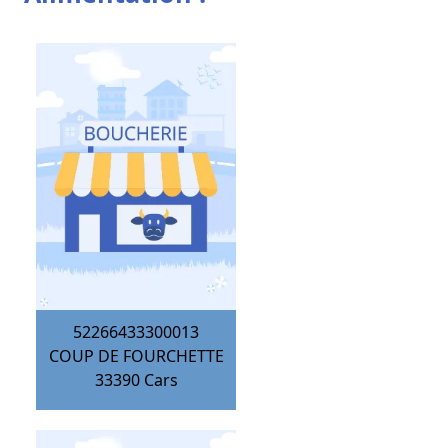
52266433300013
COUP DE FOURCHETTE
33390
Cars