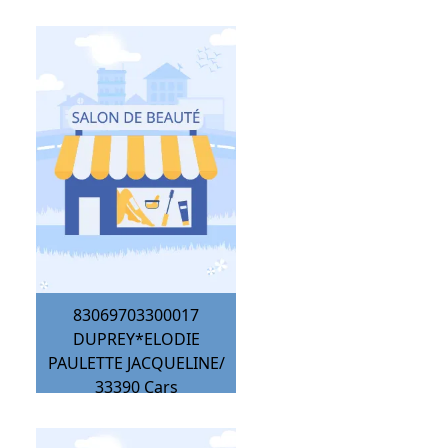
83069703300017
DUPREY*ELODIE
PAULETTE JACQUELINE/
33390
Cars