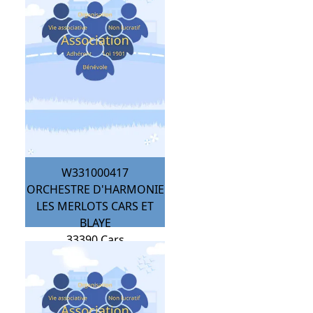
W331000417
ORCHESTRE D'HARMONIE
LES MERLOTS CARS ET
BLAYE
33390
Cars