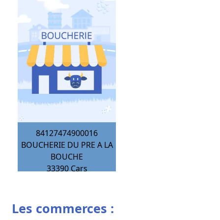
84127474900016
BOUCHERIE DU PRE A LA
BOUCHE
33390
Cars
Les commerces :