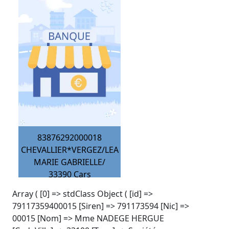
83876292000018
CHEVALLIER*VERGEZ/LEA
MARIE GABRIELLE/
33390
Cars
Array ( [0] => stdClass Object ( [id] =>
79117359400015 [Siren] => 791173594 [Nic] =>
00015 [Nom] => Mme NADEGE HERGUE