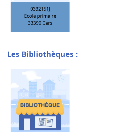
0332151J
Ecole primaire
33390
Cars
Les Bibliothèques :