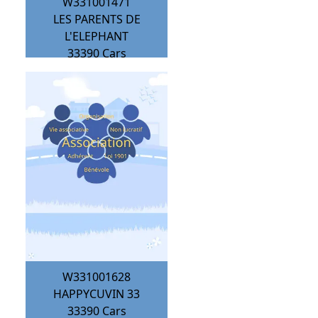
W331001471
LES PARENTS DE
L'ELEPHANT
33390
Cars
W331001628
HAPPYCUVIN 33
33390
Cars