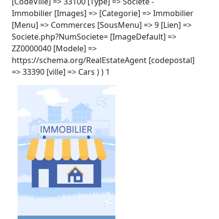
[CodeVille] => 33100 [Type] => Société -
Immobilier [Images] => [Categorie] => Immobilier
[Menu] => Commerces [SousMenu] => 9 [Lien] =>
Societe.php?NumSociete= [ImageDefault] =>
ZZ0000040 [Modele] =>
https://schema.org/RealEstateAgent [codepostal]
=> 33390 [ville] => Cars ) ) 1