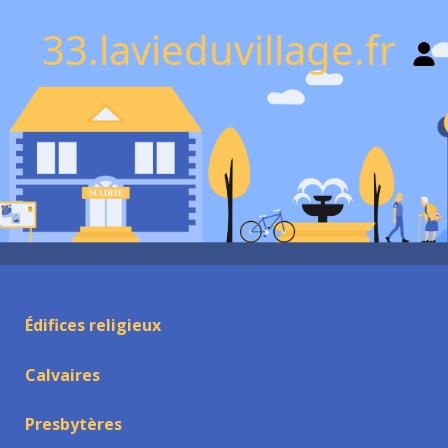
33.lavieduvillage.fr
Édifices religieux
Calvaires
Presbytères