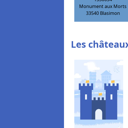
Monument aux Morts
33540
Blasimon
Les châteaux