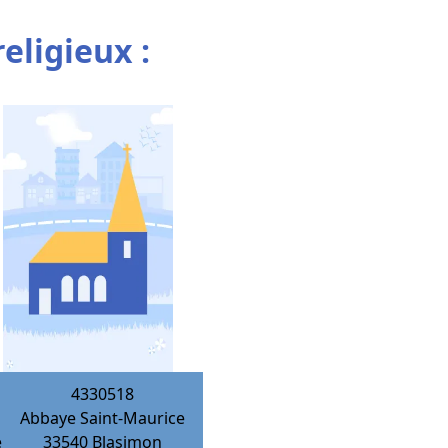
religieux :
4330518
Abbaye Saint-Maurice
e
33540
Blasimon