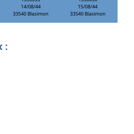
14/08/44
15/08/44
33540
Blasimon
33540
Blasimon
 :