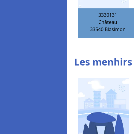
3330131
Château
33540
Blasimon
Les menhirs 