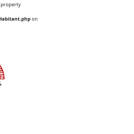
 property
Habitant.php
on