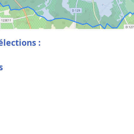
élections :
s