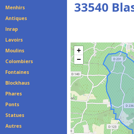
33540 Bla
Menhirs
Antiques
Inrap
Lavoirs
+
Moulins
−
Colombiers
Fontaines
Blockhaus
Phares
Ponts
Statues
Autres