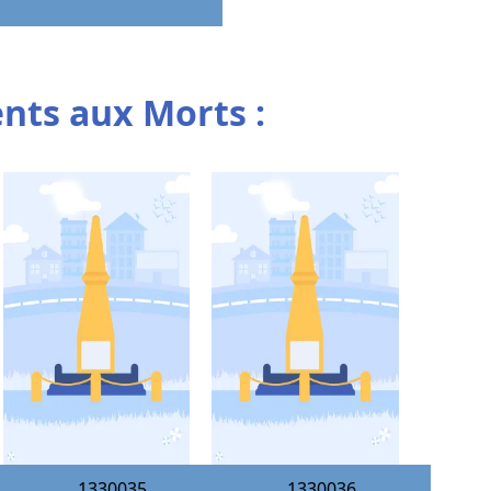
ts aux Morts :
1330035
1330036