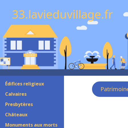
33.lavieduvillage.fr
Édifices religieux
Patrimoin
Calvaires
Presbytères
Châteaux
Monuments aux morts