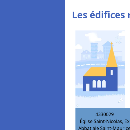
Les édifices 
4330029
Église Saint-Nicolas, Ex
Abbatiale Saint-Mauric