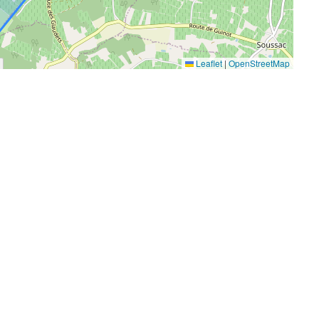
Leaflet
|
OpenStreetMap