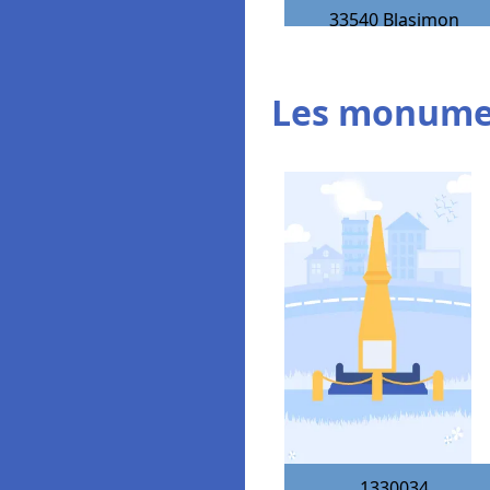
33540
Blasimon
Les monumen
1330034