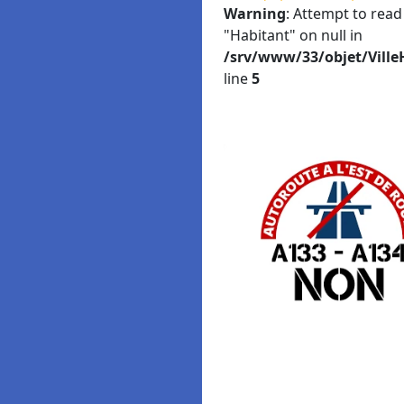
Warning
: Attempt to read
"Habitant" on null in
/srv/www/33/objet/Ville
line
5